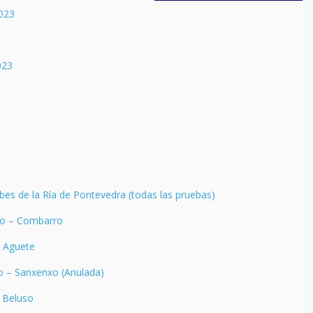
2023
3
023
3
bes de la Ría de Pontevedra (todas las pruebas)
ro – Combarro
– Aguete
o – Sanxenxo (Anulada)
– Beluso