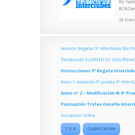
Ro Yach
RCN.San
28 Enero
Anuncio Regatas 9ª Interclubes Ría 
Declaración ELEMENTOS SEGURIDAD (
Instrucciones 9ª Regata Interclu
Aviso 1 anulación 5ª prueba 9ª Interc
Aviso nº 2 – Modificación IR 6ª Pr
Puntuación Trofeo Desafío Interc
Inscripción Online
T.O.A
CLASIFICACIÓN