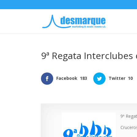
9ª Regata Interclubes
Facebook
183
Twitter
10
9ª Regat
Crucero