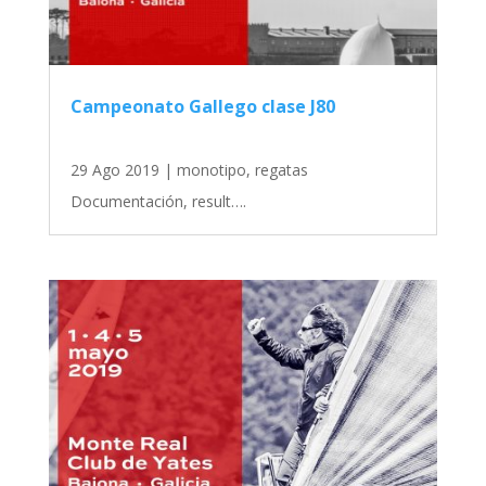
Campeonato Gallego clase J80
29 Ago 2019
|
monotipo
,
regatas
Documentación, result….