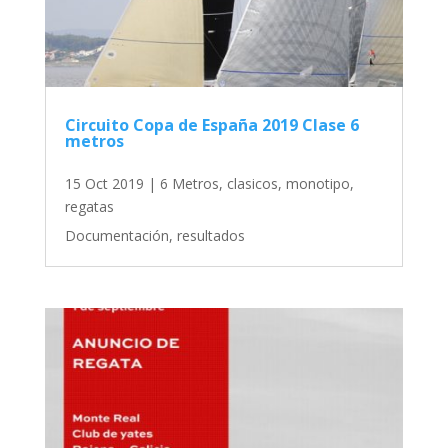
Circuito Copa de España 2019 Clase 6
metros
15 Oct 2019
|
6 Metros
,
clasicos
,
monotipo
,
regatas
Documentación, resultados