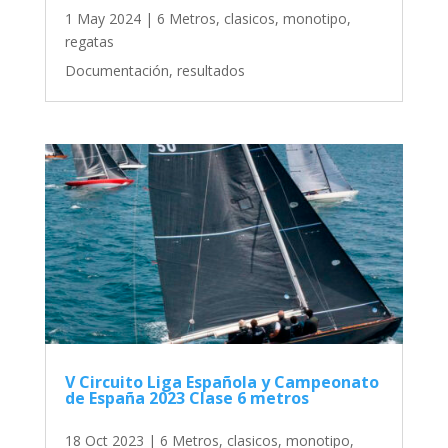
1 May 2024
|
6 Metros
,
clasicos
,
monotipo
,
regatas
Documentación, resultados
V Circuito Liga Española y Campeonato
de España 2023 Clase 6 metros
18 Oct 2023
|
6 Metros
,
clasicos
,
monotipo
,