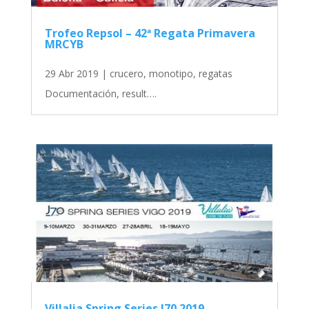
Trofeo Repsol – 42ª Regata Primavera
MRCYB
29 Abr 2019
|
crucero
,
monotipo
,
regatas
Documentación, result….
Villalia Spring Series J70 2019