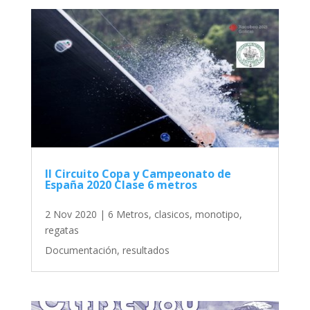
II Circuito Copa y Campeonato de
España 2020 Clase 6 metros
2 Nov 2020
|
6 Metros
,
clasicos
,
monotipo
,
regatas
Documentación, resultados