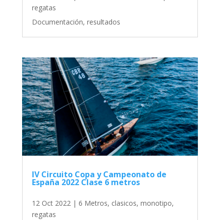
regatas
Documentación, resultados
IV Circuito Copa y Campeonato de
España 2022 Clase 6 metros
12 Oct 2022
|
6 Metros
,
clasicos
,
monotipo
,
regatas