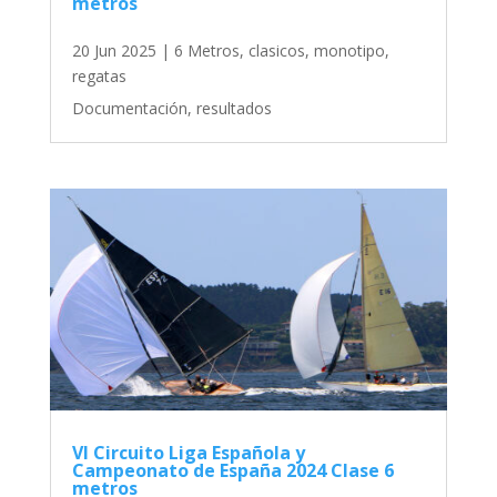
metros
20 Jun 2025
|
6 Metros
,
clasicos
,
monotipo
,
regatas
Documentación, resultados
VI Circuito Liga Española y
Campeonato de España 2024 Clase 6
metros