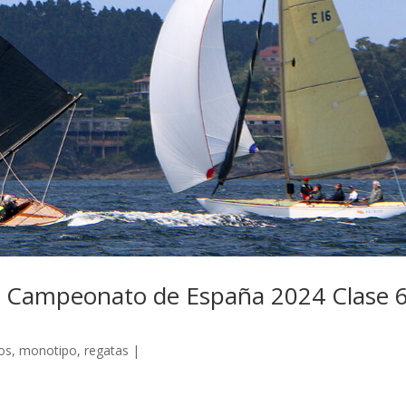
 y Campeonato de España 2024 Clase 
cos
,
monotipo
,
regatas
|