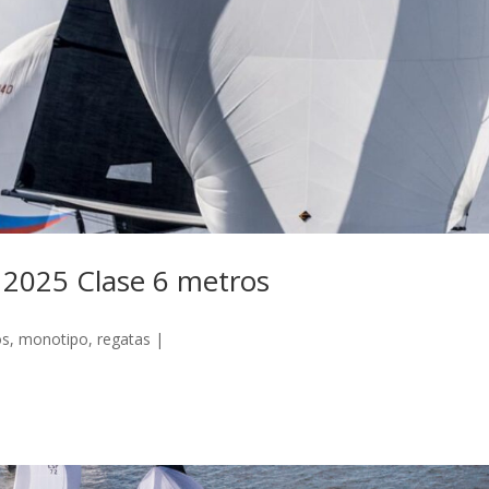
a 2025 Clase 6 metros
os
,
monotipo
,
regatas
|