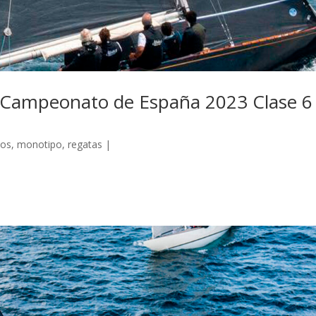
 y Campeonato de España 2023 Clase 6
cos
,
monotipo
,
regatas
|