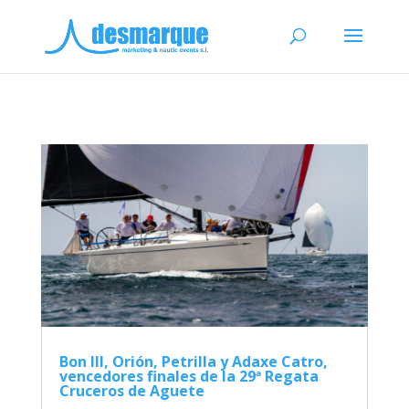
Bon III, Orión, Petrilla y Adaxe Catro,
vencedores finales de la 29ª Regata
Cruceros de Aguete