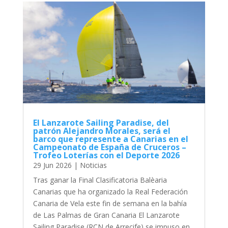
El Lanzarote Sailing Paradise, del
patrón Alejandro Morales, será el
barco que represente a Canarias en el
Campeonato de España de Cruceros –
Trofeo Loterías con el Deporte 2026
29 Jun 2026
|
Noticias
Tras ganar la Final Clasificatoria Balèaria
Canarias que ha organizado la Real Federación
Canaria de Vela este fin de semana en la bahía
de Las Palmas de Gran Canaria El Lanzarote
Sailing Paradise (RCN de Arrecife) se impuso en