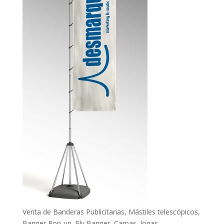
Venta de Banderas Publicitarias, Mástiles telescópicos,
Banner Pop-up, Fly Banner, Carpas, lonas.....