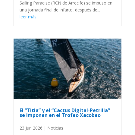
Sailing Paradise (RCN de Arrecife) se impuso en
una jornada final de infarto, después de...
leer más
El “Titia” y el “Cactus Digital-Petrilla”
se imponen en el Trofeo Xacobeo
23 Jun 2026
|
Noticias