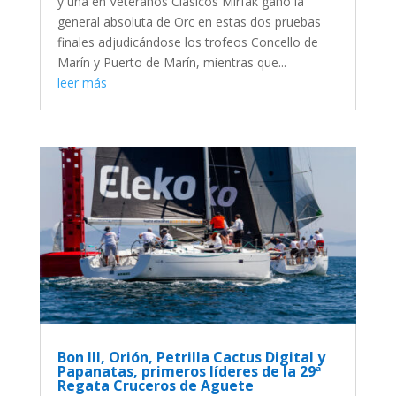
y una en Veteranos Clásicos Mirfak ganó la
general absoluta de Orc en estas dos pruebas
finales adjudicándose los trofeos Concello de
Marín y Puerto de Marín, mientras que...
leer más
Bon III, Orión, Petrilla Cactus Digital y
Papanatas, primeros líderes de la 29ª
Regata Cruceros de Aguete