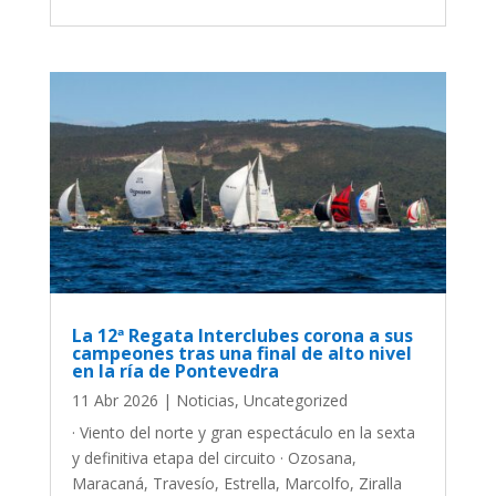
La 12ª Regata Interclubes corona a sus
campeones tras una final de alto nivel
en la ría de Pontevedra
11 Abr 2026
|
Noticias
,
Uncategorized
· Viento del norte y gran espectáculo en la sexta
y definitiva etapa del circuito · Ozosana,
Maracaná, Travesío, Estrella, Marcolfo, Ziralla