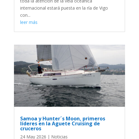
toda la atención de la vela oceánica
internacional estará puesta en la ría de Vigo
con...
leer más
Samoa y Hunter´s Moon, primeros
líderes en la Aguete Cruising de
cruceros
24 May 2026
|
Noticias