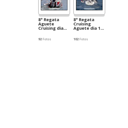
8ª Regata
8ª Regata
Aguete
Cruising
Cruising dia...
Aguete dia 1...
92
Fotos
102
Fotos