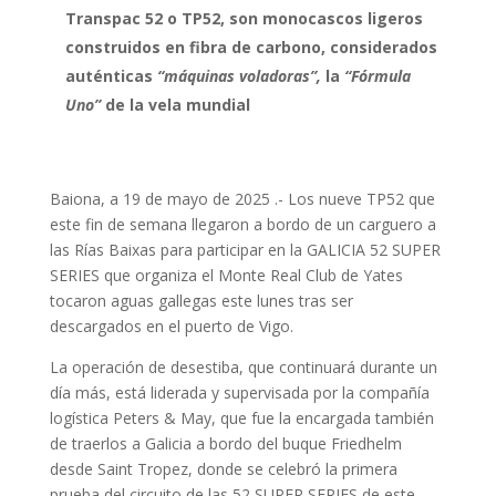
Transpac 52 o TP52, son monocascos ligeros
construidos en fibra de carbono, considerados
auténticas
“máquinas voladoras”,
la
“Fórmula
Uno”
de la vela mundial
Baiona, a 19 de mayo de 2025 .- Los nueve TP52 que
este fin de semana llegaron a bordo de un carguero a
las Rías Baixas para participar en la GALICIA 52 SUPER
SERIES que organiza el Monte Real Club de Yates
tocaron aguas gallegas este lunes tras ser
descargados en el puerto de Vigo.
La operación de desestiba, que continuará durante un
día más, está liderada y supervisada por la compañía
logística Peters & May, que fue la encargada también
de traerlos a Galicia a bordo del buque Friedhelm
desde Saint Tropez, donde se celebró la primera
prueba del circuito de las 52 SUPER SERIES de este