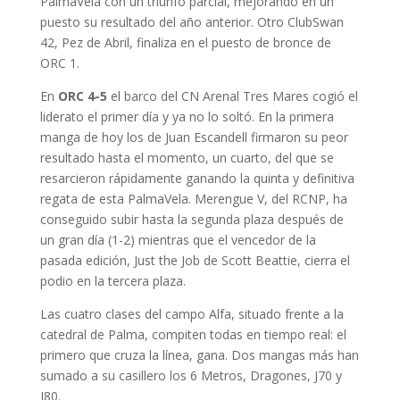
PalmaVela con un triunfo parcial, mejorando en un
puesto su resultado del año anterior. Otro ClubSwan
42, Pez de Abril, finaliza en el puesto de bronce de
ORC 1.
En
ORC 4-5
el barco del CN Arenal Tres Mares cogió el
liderato el primer día y ya no lo soltó. En la primera
manga de hoy los de Juan Escandell firmaron su peor
resultado hasta el momento, un cuarto, del que se
resarcieron rápidamente ganando la quinta y definitiva
regata de esta PalmaVela. Merengue V, del RCNP, ha
conseguido subir hasta la segunda plaza después de
un gran día (1-2) mientras que el vencedor de la
pasada edición, Just the Job de Scott Beattie, cierra el
podio en la tercera plaza.
Las cuatro clases del campo Alfa, situado frente a la
catedral de Palma, compiten todas en tiempo real: el
primero que cruza la línea, gana. Dos mangas más han
sumado a su casillero los 6 Metros, Dragones, J70 y
J80.