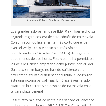
Galateia © Nico Martínez PalmaVela
Los grandes esloras, en clase
IMA Maxi
, han hecho su
segunda regata costera de esta edición de PalmaVela.
Con un recorrido ligeramente más corto que el de
ayer, el Wally Cento V ha sido el más rápido
completando las 16 millas (casi 30 km) de regata en
poco menos de dos horas. Esta victoria ha permitido a
los de Ole Hansen empatar a ocho puntos con el líder
Galateia, sin embargo no ha sido suficiente para
arrebatar el triunfo al defensor del título, al acumular
éste una victoria parcial más. El J Class Svea ha sido
cuarto en la costera y se despide de PalmaVela en la
tercera plaza general.
Casi cuatro minutos de ventaja ha sacado el vencedor
de la costera de hoy en
ORC 2
: M8 Zas Composite &