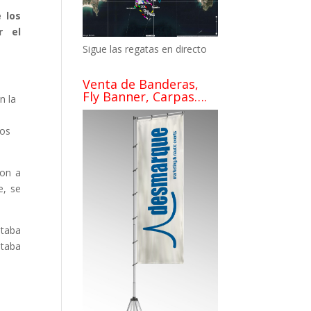
 los
r el
Sigue las regatas en directo
Venta de Banderas,
Fly Banner, Carpas….
n la
ros
ron a
e, se
staba
staba