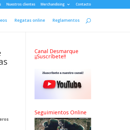
s
Nuestros clientes
Merchandising
Contacto
deos
Regatas online
Reglamentos
e
Canal Desmarque
¡¡Suscríbete!!
as
Seguimientos Online
eros