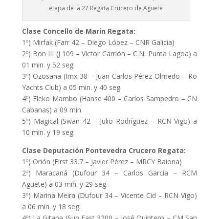
etapa de la 27 Regata Crucero de Aguete
Clase Concello de Marín Regata:
1º) Mirfak (Farr 42 – Diego López – CNR Galicia)
2º) Bon III (J 109 – Victor Carrión – C.N. Punta Lagoa) a
01 min. y 52 seg.
3º) Ozosana (Imx 38 – Juan Carlos Pérez Olmedo – Ro
Yachts Club) a 05 min. y 40 seg.
4º) Eleko Mambo (Hanse 400 – Carlos Sampedro – CN
Cabanas) a 09 min.
5º) Magical (Swan 42 – Julio Rodríguez – RCN Vigo) a
10 min. y 19 seg.
Clase Deputación Pontevedra Crucero Regata:
1º) Orión (First 33.7 – Javier Pérez – MRCY Baiona)
2º) Maracaná (Dufour 34 – Carlos García – RCM
Aguete) a 03 min. y 29 seg.
3º) Marina Meira (Dufour 34 – Vicente Cid – RCN Vigo)
a 06 min. y 18 seg.
4º) La Gitana (Sun Fast 3200 – José Quintero – CM San