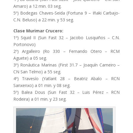
Amaro) a 12 min. 03 seg.
5º) Bodegas Chaves-Seida (Fortuna 9 – Iñaki Carbajo-
C.N. Beluso) a 22 min. y 53 seg.
Clase Murimar Crucero:
1º) Squid II (Sun Fast 32 – Jacobo Lusquiños – C.N.
Portonovo)
2º) Argalleiro (Ro 330 – Fernando Otero – RCM
Aguete) a 05 seg.
3º) Ronáutica Marinas (First 31.7 – Joaquín Carneiro –
CN San Telmo) a 55 seg.
4º) Travesío (Yatlant 28 – Beatriz Abalo – RCN
Sanxenxo) a 01 min. y 08 seg.
5º) Balea Dous (Sun Fast 32 – Luis Pérez – RCN
Rodeira) a 01 min. y 23 seg.