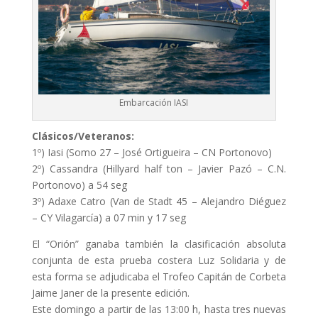
Embarcación IASI
Clásicos/Veteranos:
1º) Iasi (Somo 27 – José Ortigueira – CN Portonovo)
2º) Cassandra (Hillyard half ton – Javier Pazó – C.N.
Portonovo) a 54 seg
3º) Adaxe Catro (Van de Stadt 45 – Alejandro Diéguez
– CY Vilagarcía) a 07 min y 17 seg
El “Orión” ganaba también la clasificación absoluta
conjunta de esta prueba costera Luz Solidaria y de
esta forma se adjudicaba el Trofeo Capitán de Corbeta
Jaime Janer de la presente edición.
Este domingo a partir de las 13:00 h, hasta tres nuevas