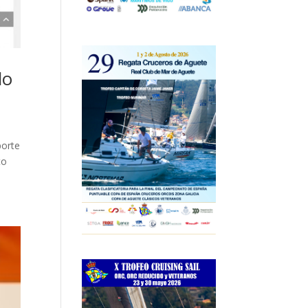
do
porte
to